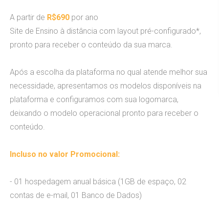
Audiovisual
A partir de
R$690
por ano
Site de Ensino à distância com layout pré-configurado*,
pronto para receber o conteúdo da sua marca.
O que nós fazemos
Após a escolha da plataforma no qual atende melhor sua
Criação
necessidade, apresentamos os modelos disponíveis na
plataforma e configuramos com sua logomarca,
Marketing
deixando o modelo operacional pronto para receber o
conteúdo.
Manutenção
Hospedagem de sites
Incluso no valor Promocional:
- 01 hospedagem anual básica (1GB de espaço, 02
Agência Digital
contas de e-mail, 01 Banco de Dados)
Somos uma Agência Digital e buscamos sempre