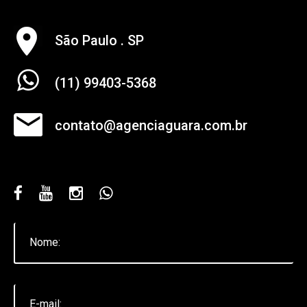
Audiovisual
Marketing
São Paulo . SP
Publicidade
(11) 99403-5368
Web
Mapa Do Site
contato@agenciaguara.com.br
BLOG
Novidades
Audiovisual
Marketing
Propaganda E Publicidade