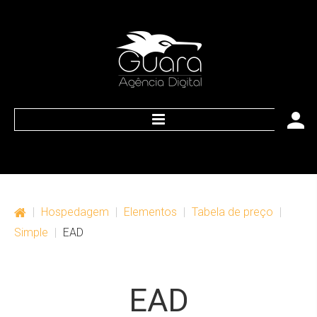
HOME
O que nós oferecemos
|
Hospedagem
|
Elementos
|
Tabela de preço
|
Web
Simple
|
EAD
Marketing
EAD
Publicidade