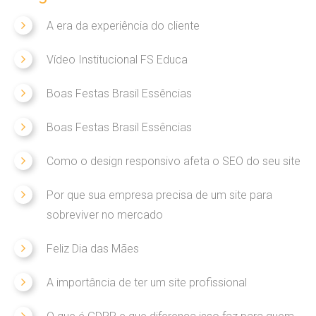
Audiovisual
A era da experiência do cliente
Marketing
Vídeo Institucional FS Educa
Publicidade
Web
Boas Festas Brasil Essências
Mapa Do Site
Boas Festas Brasil Essências
Como o design responsivo afeta o SEO do seu site
BLOG
Por que sua empresa precisa de um site para
sobreviver no mercado
Novidades
Audiovisual
Feliz Dia das Mães
Marketing
A importância de ter um site profissional
Propaganda E Publicidade