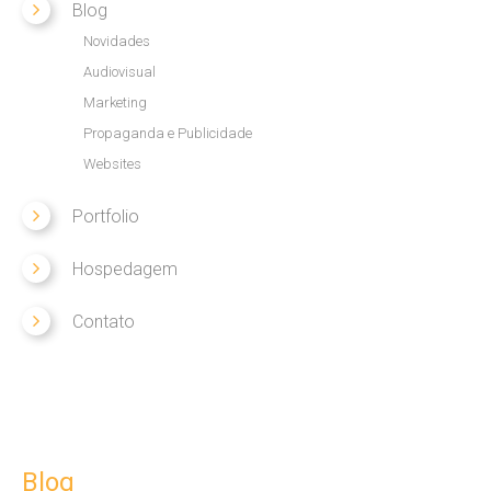
Blog
desenvolver com inteligência, soluções
Novidades
inovadoras nas áreas de Web, Propaganda,
Audiovisual
Publicidade, Marketing e Audiovisual, com
Marketing
enfoque no resultado para nossos clientes.
Propaganda e Publicidade
Websites
LEIA MAIS
Portfolio
Hospedagem
Contato
EMPRESA
Cartão Virtual Interativo
Soluções
Blog