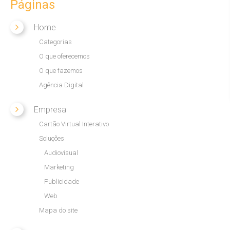
Páginas
Audiovisual
Home
Categorias
O que oferecemos
O que nós fazemos
O que fazemos
Agência Digital
Criação
Empresa
Marketing
Cartão Virtual Interativo
Manutenção
Soluções
Audiovisual
Hospedagem de sites
Marketing
Publicidade
Web
Agência Digital
Mapa do site
Somos uma Agência Digital e buscamos sempre