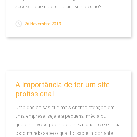
Audiovisual
sucesso que não tenha um site próprio?
Marketing
26 Novembro 2019
Publicidade
Web
Mapa Do Site
BLOG
A
importância
de
ter
um
site
profissional
Novidades
Audiovisual
Uma das coisas que mais chama atenção em
uma empresa, seja ela pequena, média ou
Marketing
grande. E você pode até pensar que, hoje em dia,
Propaganda E Publicidade
todo mundo sabe o quanto isso é importante