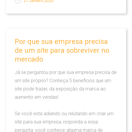
27 Janeiro 2020
desenvolver com inteligência, soluções
inovadoras nas áreas de Web, Propaganda,
Publicidade, Marketing e Audiovisual, com
enfoque no resultado para nossos clientes.
Por
que
sua
empresa
precisa
de
um
site
para
sobreviver
no
LEIA MAIS
mercado
Já se perguntou por que sua empresa precisa de
um site próprio? Conheça 5 benefícios que um
site pode trazer, da exposição da marca ao
EMPRESA
aumento em vendas!
Cartão Virtual Interativo
Se você está adiando ou relutando em criar um
site para sua empresa, responda a essa
Soluções
pergunta: você conhece alguma marca de