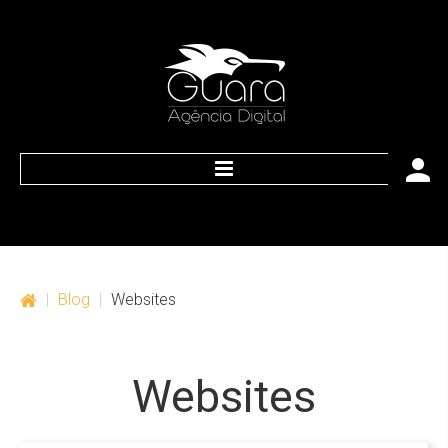
HOME
O que nós oferecemos
|
Blog
|
Websites
Web
Marketing
Websites
Publicidade