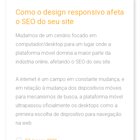
Audiovisual
Como
o
design
responsivo
afeta
o
SEO
do
seu
site
Mudamos de um cenário focado em
O que nós fazemos
computador/desktop para um lugar onde a
plataforma móvel domina a maior parte da
Criação
indústria online, afetando o SEO do seu site.
Marketing
A internet é um campo em constante mudança, e
Manutenção
em relação à mudança dos dispositivos móveis
para mecanismos de busca, a plataforma móvel
Hospedagem de sites
ultrapassou oficialmente os desktops como a
primeira escolha de dispositivo para navegação
na web.
Agência Digital
Somos uma Agência Digital e buscamos sempre