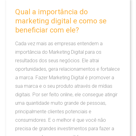
Audiovisual
Qual
a
importância
do
marketing
digital
e
como
se
beneficiar
com
ele?
O que nós fazemos
Cada vez mais as empresas entendem a
Criação
importância do Marketing Digital para os
resultados dos seus negócios. Ele atrai
Marketing
oportunidades, gera relacionamentos e fortalece
a marca. Fazer Marketing Digital é promover a
Manutenção
sua marca e o seu produto através de mídias
digitais. Por ser feito online, ele consegue atingir
Hospedagem de sites
uma quantidade muito grande de pessoas,
principalmente clientes potenciais e
consumidores. E o melhor é que você não
Agência Digital
precisa de grandes investimentos para fazer a
Somos uma Agência Digital e buscamos sempre