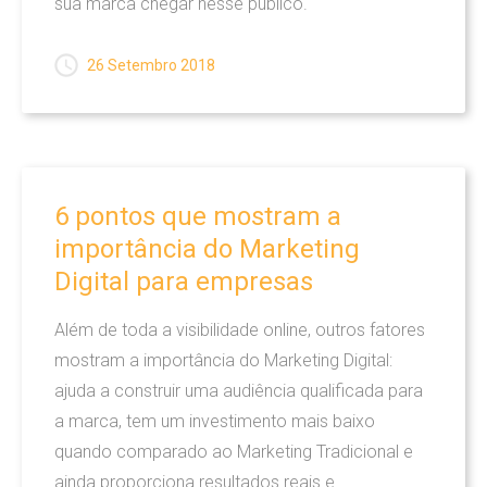
sua marca chegar nesse público.
desenvolver com inteligência, soluções
inovadoras nas áreas de Web, Propaganda,
26 Setembro 2018
Publicidade, Marketing e Audiovisual, com
enfoque no resultado para nossos clientes.
LEIA MAIS
6
pontos
que
mostram
a
importância
do
Marketing
Digital
para
empresas
Além de toda a visibilidade online, outros fatores
EMPRESA
mostram a importância do Marketing Digital:
ajuda a construir uma audiência qualificada para
Cartão Virtual Interativo
a marca, tem um investimento mais baixo
quando comparado ao Marketing Tradicional e
Soluções
ainda proporciona resultados reais e