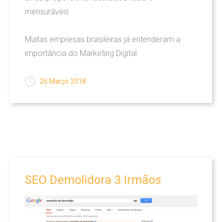
Audiovisual
mensuráveis.
Marketing
Muitas empresas brasileiras já entenderam a
Publicidade
importância do Marketing Digital.
Web
26 Março 2018
Mapa Do Site
BLOG
Novidades
Audiovisual
SEO
Demolidora
3
Irmãos
Marketing
Propaganda E Publicidade